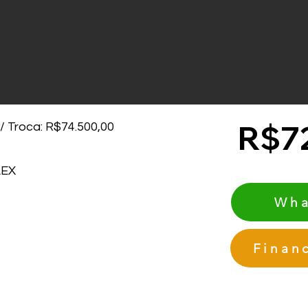
R$7
/ Troca: R$74.500,00
LEX
Wha
Finan