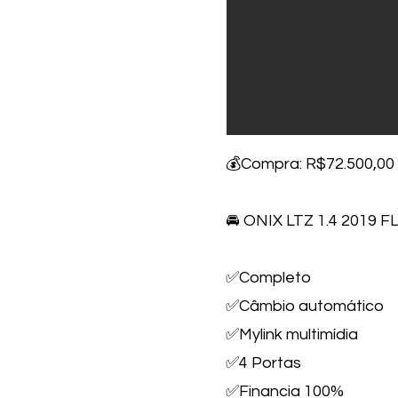
💰Compra: R$72.500,00 
🚘 ONIX LTZ 1.4 2019 F
✅Completo
✅Câmbio automático
✅Mylink multimídia
✅4 Portas
✅Financia 100%