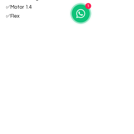
1
✅Motor 1.4
✅Flex
💰R$28.500,00 Compra // 💰
R$30.500 Troca
R$28.500,00
WhatsApp
Financiamento
Mais carros..
©2026 por Ricavel.