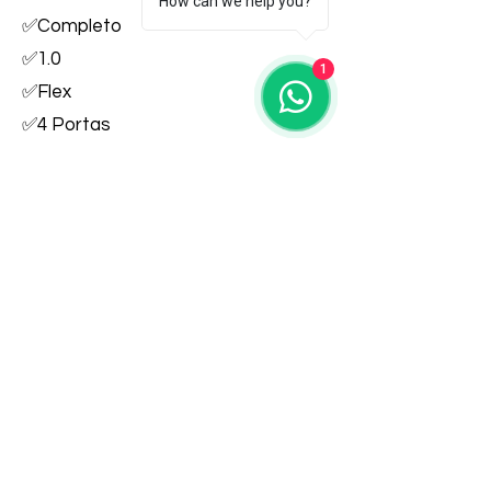
How can we help you?
✅Completo
✅1.0
1
✅Flex
✅4 Portas
💰R$32.000,00 Compra /
R$34.000,00 Troca
R$32.000,00
WhatsApp
Financiamento
Mais carros..